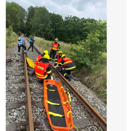
MLÁDEŽ
NAHLÁŠENÍ PÁLENÍ
PRONÁJEM SÁLU POŽÁRNÍHO DOMU
DOTACE
KONTAKT