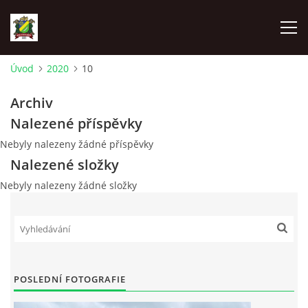
Úvod
2020
10
ÚVOD
Archiv
Nalezené příspěvky
AKTUALITY
Nebyly nalezeny žádné příspěvky
Nalezené složky
ZÁSAHOVÁ JEDNOTKA
Nebyly nalezeny žádné složky
ZÁSAHY
FOTOALBUM
POSLEDNÍ FOTOGRAFIE
TECHNIKA