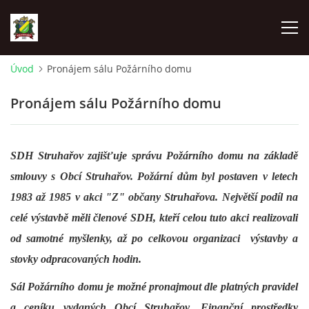
Úvod
Pronájem sálu Požárního domu
ÚVOD
Pronájem sálu Požárního domu
AKTUALITY
SDH Struhařov zajišťuje správu Požárního domu na základě
ZÁSAHOVÁ JEDNOTKA
smlouvy s Obcí Struhařov. Požární dům byl postaven v letech
1983 až 1985 v akci "Z" občany Struhařova. Největší podíl na
ZÁSAHY
celé výstavbě měli členové SDH, kteří celou tuto akci realizovali
od samotné myšlenky, až po celkovou organizaci výstavby a
FOTOALBUM
stovky odpracovaných hodin.
Sál Požárního domu je možné pronajmout dle platných pravidel
TECHNIKA
a ceníku vydaných Obcí Struhařov. Finanční prostředky