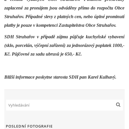
zaplacené za pronájem jsou odváděny přímo do rozpočtu Obce
MLÁDEŽ
Struhařov. Případné slevy z platných cen, nebo úplné prominutí
platby je pouze v kompetenci Zastupitelstva Obce Struhařov.
NAHLÁŠENÍ PÁLENÍ
SDH Struhařov v případě zájmu půjčuje kuchyňské vybavení
(sklo, porcelán, výčepní zařízení) za jednorázový poplatek 1000,-
PRONÁJEM SÁLU POŽÁRNÍHO DOMU
Kč. Půjčovné za sadu ubrusů je 650,- Kč.
DOTACE
Bližší informace poskytne starosta SDH pan Karel Kulhavý.
KONTAKT
POSLEDNÍ FOTOGRAFIE