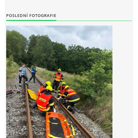
MLÁDEŽ
POSLEDNÍ FOTOGRAFIE
NAHLÁŠENÍ PÁLENÍ
PRONÁJEM SÁLU POŽÁRNÍHO DOMU
DOTACE
KONTAKT