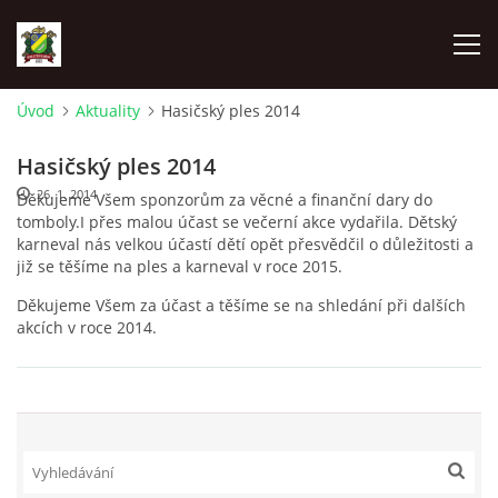
Úvod
Aktuality
Hasičský ples 2014
ÚVOD
Hasičský ples 2014
26. 1. 2014
Děkujeme Všem sponzorům za věcné a finanční dary do
AKTUALITY
tomboly.I přes malou účast se večerní akce vydařila. Dětský
karneval nás velkou účastí dětí opět přesvědčil o důležitosti a
již se těšíme na ples a karneval v roce 2015.
ZÁSAHOVÁ JEDNOTKA
Děkujeme Všem za účast a těšíme se na shledání při dalších
akcích v roce 2014.
ZÁSAHY
FOTOALBUM
TECHNIKA