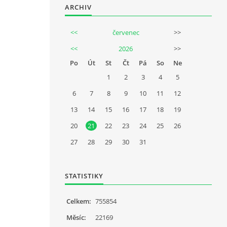
ARCHIV
<<
červenec
>>
<<
2026
>>
Po
Út
St
Čt
Pá
So
Ne
1
2
3
4
5
6
7
8
9
10
11
12
13
14
15
16
17
18
19
20
21
22
23
24
25
26
27
28
29
30
31
STATISTIKY
Celkem:
755854
Měsíc:
22169