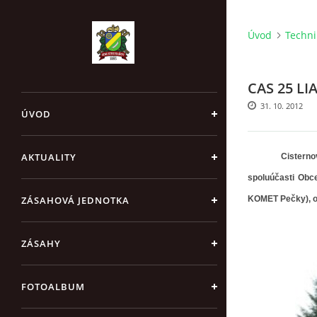
Úvod
Techni
CAS 25 LI
31. 10. 2012
ÚVOD
AKTUALITY
Cisterno
spoluúčasti Obc
ZÁSAHOVÁ JEDNOTKA
KOMET Pečky), op
ZÁSAHY
FOTOALBUM