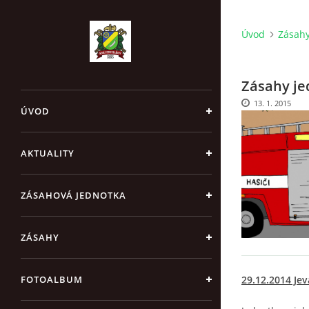
Úvod
Zásah
Zásahy je
13. 1. 2015
ÚVOD
AKTUALITY
ZÁSAHOVÁ JEDNOTKA
ZÁSAHY
29.12.2014 Je
FOTOALBUM