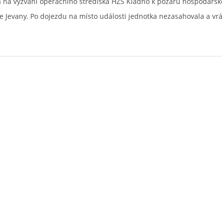
la na vyzvání operačního střediska HZS Kladno k požáru hospodářs
e Jevany. Po dojezdu na místo události jednotka nezasahovala a vrá