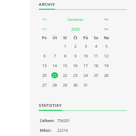
ARCHIV
<<
červenec
>>
<<
2026
>>
Po
Út
St
Čt
Pá
So
Ne
1
2
3
4
5
6
7
8
9
10
11
12
13
14
15
16
17
18
19
20
21
22
23
24
25
26
27
28
29
30
31
STATISTIKY
Celkem:
756201
Měsíc:
22214