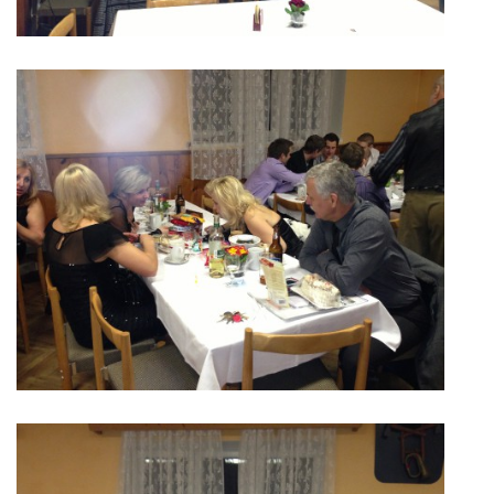
MLÁDEŽ
NAHLÁŠENÍ PÁLENÍ
PRONÁJEM SÁLU POŽÁRNÍHO DOMU
DOTACE
KONTAKT