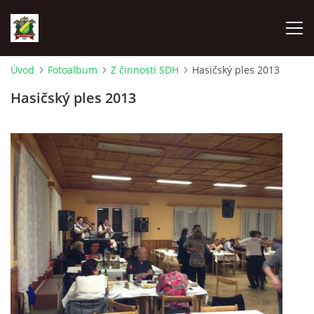
Úvod
Fotoalbum
Z činnosti SDH
Hasičský ples 2013
ÚVOD
Hasičský ples 2013
AKTUALITY
ZÁSAHOVÁ JEDNOTKA
ZÁSAHY
FOTOALBUM
TECHNIKA