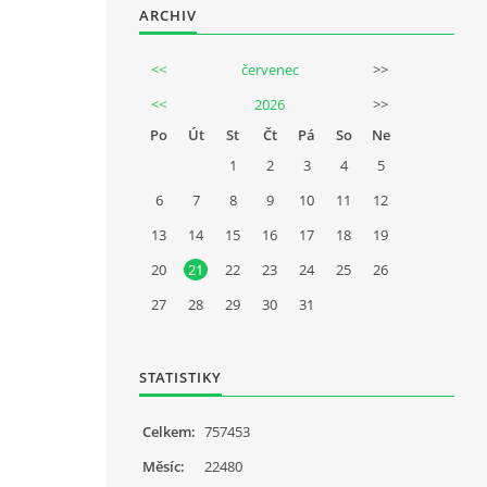
ARCHIV
<<
červenec
>>
<<
2026
>>
Po
Út
St
Čt
Pá
So
Ne
1
2
3
4
5
6
7
8
9
10
11
12
13
14
15
16
17
18
19
20
21
22
23
24
25
26
27
28
29
30
31
STATISTIKY
Celkem:
757453
Měsíc:
22480