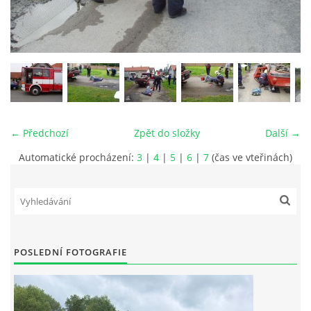
MLÁDEŽ
NAHLÁŠENÍ PÁLENÍ
PRONÁJEM SÁLU POŽÁRNÍHO DOMU
← Předchozí
Zpět do složky
Další →
DOTACE
Automatické procházení:
3
|
4
|
5
|
6
|
7
(čas ve vteřinách)
KONTAKT
POSLEDNÍ FOTOGRAFIE