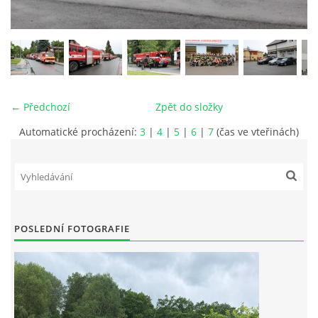
MLÁDEŽ
NAHLÁŠENÍ PÁLENÍ
← Předchozí
Zpět do složky
PRONÁJEM SÁLU POŽÁRNÍHO DOMU
Automatické procházení:
3
|
4
|
5
|
6
|
7
(čas ve vteřinách)
DOTACE
KONTAKT
POSLEDNÍ FOTOGRAFIE