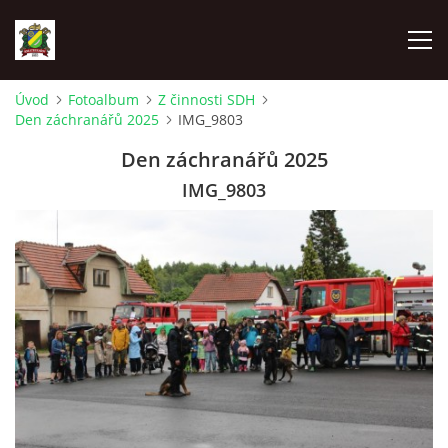
Úvod
Fotoalbum
Z činnosti SDH
Den záchranářů 2025
IMG_9803
ÚVOD
Den záchranářů 2025
AKTUALITY
IMG_9803
ZÁSAHOVÁ JEDNOTKA
ZÁSAHY
FOTOALBUM
TECHNIKA