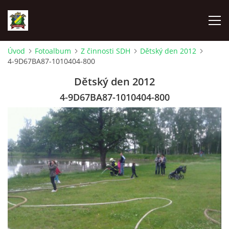
Úvod
Fotoalbum
Z činnosti SDH
Dětský den 2012
4-9D67BA87-1010404-800
ÚVOD
Dětský den 2012
AKTUALITY
4-9D67BA87-1010404-800
ZÁSAHOVÁ JEDNOTKA
ZÁSAHY
FOTOALBUM
TECHNIKA