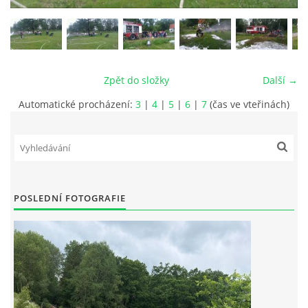
MLÁDEŽ
NAHLÁŠENÍ PÁLENÍ
Zpět do složky
Další →
Automatické procházení:
3
|
4
|
5
|
6
|
7
(čas ve vteřinách)
PRONÁJEM SÁLU POŽÁRNÍHO DOMU
DOTACE
KONTAKT
POSLEDNÍ FOTOGRAFIE