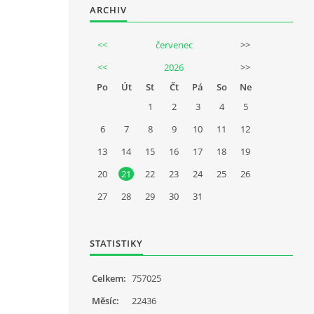
ARCHIV
<<
červenec
>>
<<
2026
>>
Po
Út
St
Čt
Pá
So
Ne
1
2
3
4
5
6
7
8
9
10
11
12
13
14
15
16
17
18
19
20
21
22
23
24
25
26
27
28
29
30
31
STATISTIKY
Celkem:
757025
Měsíc:
22436