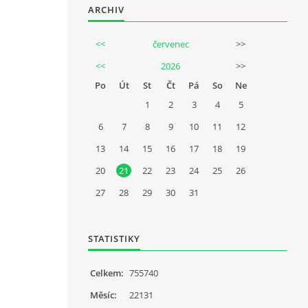
ARCHIV
<<
červenec
>>
<<
2026
>>
Po
Út
St
Čt
Pá
So
Ne
1
2
3
4
5
6
7
8
9
10
11
12
13
14
15
16
17
18
19
20
21
22
23
24
25
26
27
28
29
30
31
STATISTIKY
Celkem:
755740
Měsíc:
22131