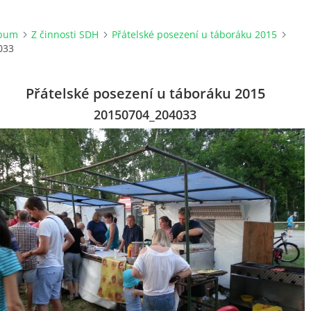
lbum
Z činnosti SDH
Přátelské posezení u táboráku 2015
033
Přátelské posezení u táboráku 2015
20150704_204033