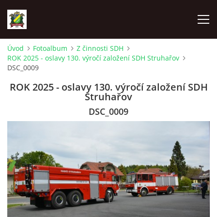
Úvod
Fotoalbum
Z činnosti SDH
ROK 2025 - oslavy 130. výročí založení SDH Struhařov
ÚVOD
DSC_0009
ROK 2025 - oslavy 130. výročí založení SDH
AKTUALITY
Struhařov
DSC_0009
ZÁSAHOVÁ JEDNOTKA
ZÁSAHY
FOTOALBUM
TECHNIKA