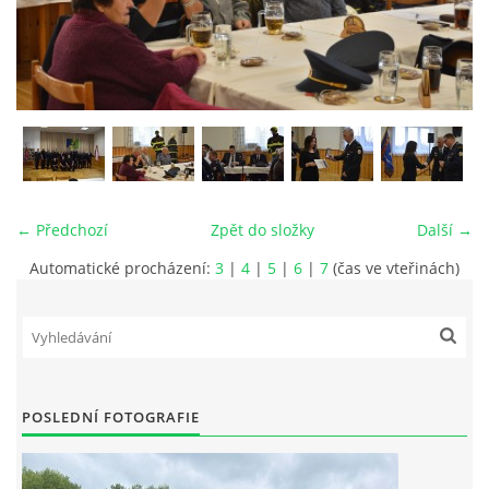
MLÁDEŽ
NAHLÁŠENÍ PÁLENÍ
PRONÁJEM SÁLU POŽÁRNÍHO DOMU
← Předchozí
Zpět do složky
Další →
DOTACE
Automatické procházení:
3
|
4
|
5
|
6
|
7
(čas ve vteřinách)
KONTAKT
POSLEDNÍ FOTOGRAFIE