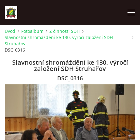
Úvod
Fotoalbum
Z činnosti SDH
Slavnostní shromáždění ke 130. výročí založení SDH
ÚVOD
Struhařov
DSC_0316
AKTUALITY
Slavnostní shromáždění ke 130. výročí
založení SDH Struhařov
ZÁSAHOVÁ JEDNOTKA
DSC_0316
ZÁSAHY
FOTOALBUM
TECHNIKA