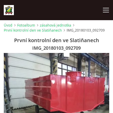
Úvod
Fotoalbum
zásahová jednotka
První kontrolní den ve Slatiňanech
IMG_20180103_092709
ÚVOD
První kontrolní den ve Slatiňanech
AKTUALITY
IMG_20180103_092709
ZÁSAHOVÁ JEDNOTKA
ZÁSAHY
FOTOALBUM
TECHNIKA