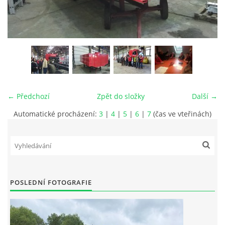
MLÁDEŽ
NAHLÁŠENÍ PÁLENÍ
PRONÁJEM SÁLU POŽÁRNÍHO DOMU
← Předchozí
Zpět do složky
Další →
DOTACE
Automatické procházení:
3
|
4
|
5
|
6
|
7
(čas ve vteřinách)
KONTAKT
POSLEDNÍ FOTOGRAFIE