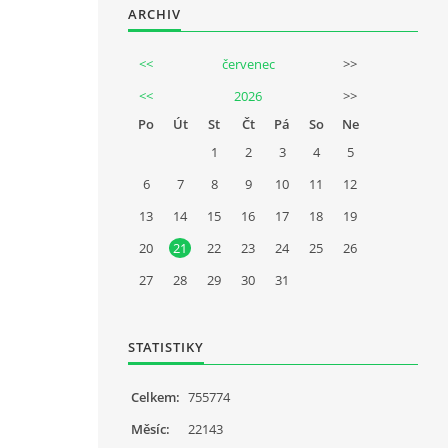
ARCHIV
<<
červenec
>>
<<
2026
>>
Po
Út
St
Čt
Pá
So
Ne
1
2
3
4
5
6
7
8
9
10
11
12
13
14
15
16
17
18
19
20
21
22
23
24
25
26
27
28
29
30
31
STATISTIKY
Celkem:
755774
Měsíc:
22143