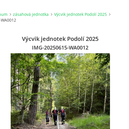
lbum
zásahová jednotka
Výcvik jednotek Podolí 2025
-WA0012
Výcvik jednotek Podolí 2025
IMG-20250615-WA0012