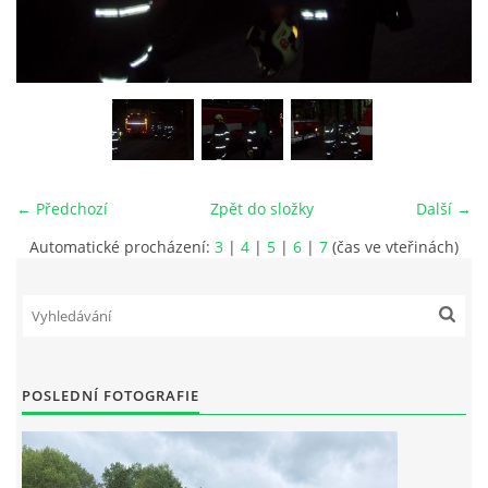
MLÁDEŽ
NAHLÁŠENÍ PÁLENÍ
PRONÁJEM SÁLU POŽÁRNÍHO DOMU
← Předchozí
Zpět do složky
Další →
DOTACE
Automatické procházení:
3
|
4
|
5
|
6
|
7
(čas ve vteřinách)
KONTAKT
POSLEDNÍ FOTOGRAFIE