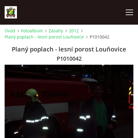
Úvod
Fotoalbum
Zásahy
2012
Planý poplach - lesní porost Louňovice
P1010042
ÚVOD
Planý poplach - lesní porost Louňovice
AKTUALITY
P1010042
ZÁSAHOVÁ JEDNOTKA
ZÁSAHY
FOTOALBUM
TECHNIKA