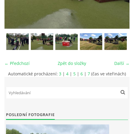
MLÁDEŽ
NAHLÁŠENÍ PÁLENÍ
PRONÁJEM SÁLU POŽÁRNÍHO DOMU
← Předchozí
Zpět do složky
Další →
DOTACE
Automatické procházení:
3
|
4
|
5
|
6
|
7
(čas ve vteřinách)
KONTAKT
POSLEDNÍ FOTOGRAFIE