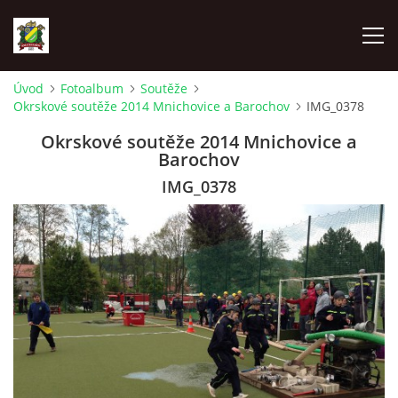
Úvod
Fotoalbum
Soutěže
Okrskové soutěže 2014 Mnichovice a Barochov
IMG_0378
ÚVOD
Okrskové soutěže 2014 Mnichovice a
Barochov
AKTUALITY
IMG_0378
ZÁSAHOVÁ JEDNOTKA
ZÁSAHY
FOTOALBUM
TECHNIKA