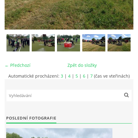
MLÁDEŽ
NAHLÁŠENÍ PÁLENÍ
PRONÁJEM SÁLU POŽÁRNÍHO DOMU
← Předchozí
Zpět do složky
DOTACE
Automatické procházení:
3
|
4
|
5
|
6
|
7
(čas ve vteřinách)
KONTAKT
POSLEDNÍ FOTOGRAFIE