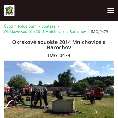
Úvod
Fotoalbum
Soutěže
Okrskové soutěže 2014 Mnichovice a Barochov
IMG_0479
ÚVOD
Okrskové soutěže 2014 Mnichovice a
Barochov
AKTUALITY
IMG_0479
ZÁSAHOVÁ JEDNOTKA
ZÁSAHY
FOTOALBUM
TECHNIKA